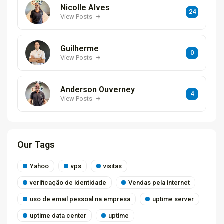
Nicolle Alves
24
View Posts
Guilherme
0
View Posts
Anderson Ouverney
4
View Posts
Our Tags
Yahoo
vps
visitas
verificação de identidade
Vendas pela internet
uso de email pessoal na empresa
uptime server
uptime data center
uptime