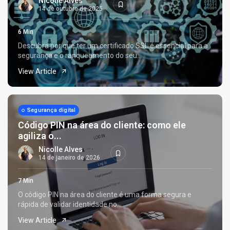
Nicolle Alves
14 de outubro de 2025
6 Min
Descubra por que ter um certificado SSL é essencial para a
segurança e o ranqueamento do seu...
View Article
Segurança digital
Código PIN na área do cliente: como ele
agiliza o...
Nicolle Alves
14 de janeiro de 2026
7 Min
O código PIN na área do cliente é uma forma segura e
rápida de validar identidade no...
View Article