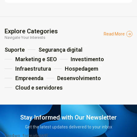
Explore Categories
Read More
Navigate Your Interests
2
9
Suporte
Segurança digital
3
1
Marketing e SEO
Investimento
4
10
Infraestrutura
Hospedagem
2
1
Empreenda
Desenvolvimento
2
Cloud e servidores
Stay Informed with Our Newsletter
Get the latest updates delivered to your inbox
[mc4wp_form id=669]