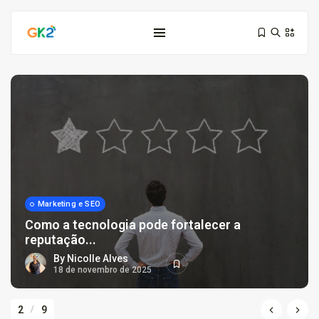
Domínio é investimento: proteja sua...
Marketing e SEO
10 de março de 2026
6 Min
Como a tecnologia pode fortalecer a
reputação...
By
Nicolle Alves
Domínio .co ou .me: qual...
18 de novembro de 2025
3 de março de 2026
9 Min
2
/
9