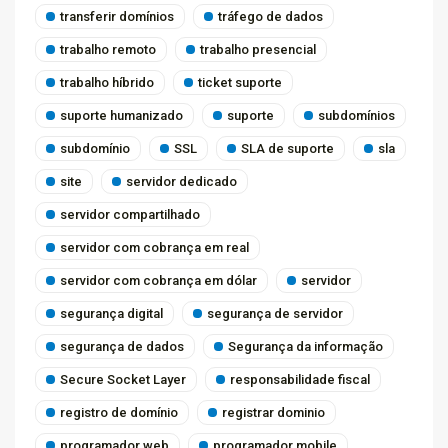
transferir domínios
tráfego de dados
trabalho remoto
trabalho presencial
trabalho híbrido
ticket suporte
suporte humanizado
suporte
subdomínios
subdomínio
SSL
SLA de suporte
sla
site
servidor dedicado
servidor compartilhado
servidor com cobrança em real
servidor com cobrança em dólar
servidor
segurança digital
segurança de servidor
segurança de dados
Segurança da informação
Secure Socket Layer
responsabilidade fiscal
registro de domínio
registrar dominio
programador web
programador mobile