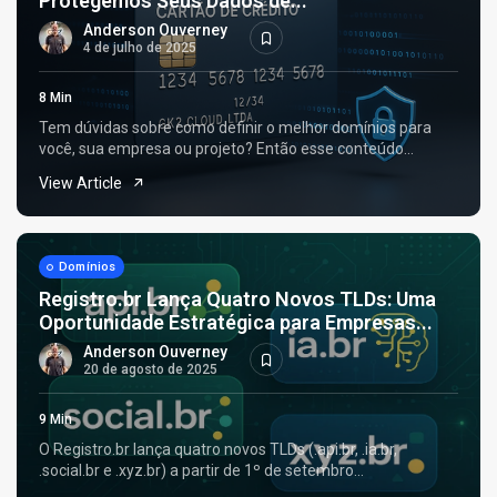
Protegemos Seus Dados de...
Anderson Ouverney
4 de julho de 2025
8 Min
Tem dúvidas sobre como definir o melhor domínios para
você, sua empresa ou projeto? Então esse conteúdo...
View Article
Domínios
Registro.br Lança Quatro Novos TLDs: Uma
Oportunidade Estratégica para Empresas...
Anderson Ouverney
20 de agosto de 2025
9 Min
O Registro.br lança quatro novos TLDs (.api.br, .ia.br,
.social.br e .xyz.br) a partir de 1º de setembro...