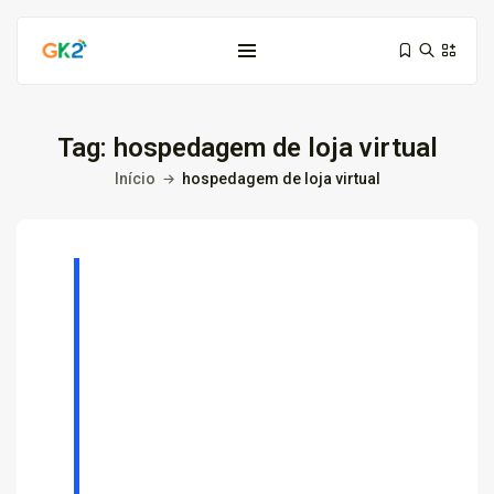
Tag:
hospedagem de loja virtual
Início
hospedagem de loja virtual
Domínio é investimento: proteja sua...
10 de março de 2026
6 Min
Domínio .co ou .me: qual...
3 de março de 2026
9 Min