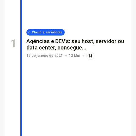
Por que empresas escolhem suporte...
26 de fevereiro de 2026
7 Min
Cloud e servidores
Agências e DEV’s: seu host, servidor ou
data center, consegue...
19 de janeiro de 2021
12 Min