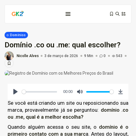
Domínios
Domínio .co ou .me: qual escolher?
Nicolle Alves
3 de março de 2026
9 Min
0
543
Domínio é investimento: proteja sua...
00:00
10 de março de 2026
6 Min
Play
Mute
Downlo
Se você está criando um site ou reposicionando sua
marca, provavelmente já se perguntou:
domínio
.co
Domínio .co ou .me: qual...
ou .me, qual é a melhor escolha?
3 de março de 2026
9 Min
Quando alguém acessa o seu site, o
domínio é o
primeiro contato com a sua marc
a. Antes do layout,