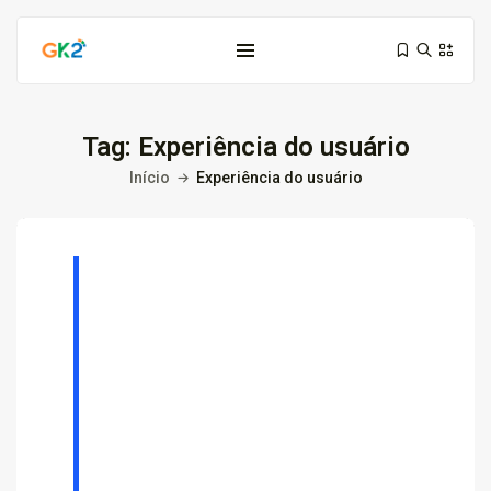
Tag:
Experiência do usuário
Início
Experiência do usuário
Domínio é investimento: proteja sua...
10 de março de 2026
6 Min
Domínio .co ou .me: qual...
3 de março de 2026
9 Min