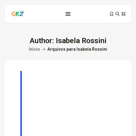
Author: Isabela Rossini
Início
Arquivos para Isabela Rossini
Domínio é investimento: proteja sua...
10 de março de 2026
6 Min
Domínio .co ou .me: qual...
3 de março de 2026
9 Min