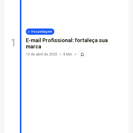
Por que empresas escolhem suporte...
26 de fevereiro de 2026
7 Min
Hospedagem
E-mail Profissional: fortaleça sua
marca
10 de abril de 2025
8 Min