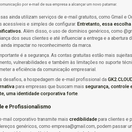
comunicação por e-mail de sua empresa a alcançar um novo patamar.
as ainda utilizam serviços de e-mail gratuitos, como Gmail e Ou
 acessíveis e simples de configurar.
Entretanto,
essa escolha 
ificativos.
Além disso, o uso de domínios genéricos, como @gm
iança dos seus clientes e até influenciar a entrega e a abertura 
ainda impactar no
reconhecimento da marca.
mportante é a segurança. As contas gratuitas estão mais sujeitas
nto, vulnerabilidades e também às limitações no suporte técni
eter a eficiência da comunicação empresarial.
s desafios, a hospedagem de e-mail profissional da
GK2.CLOU
rnativa
para empresas que buscam mais
segurança, controle e
te, uma identidade corporativa forte
.
de e Profissionalismo
-mail corporativo transmite mais
credibilidade
para clientes e 
dereços genéricos, como empresa@gmail.com, podem passar u