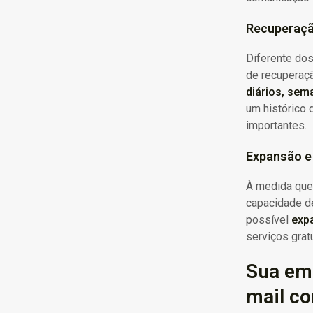
Recuperaçã
Diferente do
de recuperaç
diários, sem
um histórico
importantes.
Expansão e 
À medida que
capacidade d
possível
exp
serviços gratu
Sua emp
mail co