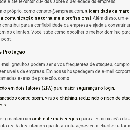
ade e até levantar dúvidas sobre a seriedade da empresa.
io próprio, como contato@empresa.com,
a identidade da marc
e a comunicação se torna mais profissional
. Além disso, um e-
 contribui para a confiabilidade da empresa e ajuda a construir 
com os clientes. Você sabe como escolher o melhor domínio par
 post.
e Proteção
e-mail gratuitos podem ser alvos frequentes de ataques, comp
sensíveis da empresa. Em nossa hospedagem de e-mail corpora
amadas extras de proteção, como:
ção em dois fatores (2FA) para maior segurança no login.
vançados contra spam, vírus e phishing, reduzindo o risco de ata
cos.
as garantem um
ambiente mais seguro
para a comunicação da 
nto os dados internos quanto as interações com clientes e for