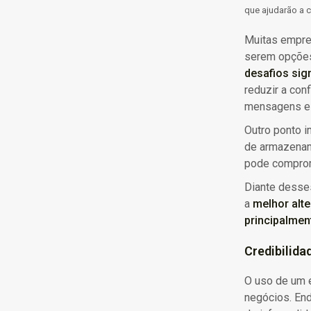
que ajudarão a 
Muitas empres
serem opções
desafios sign
reduzir a conf
mensagens e 
Outro ponto i
de armazename
pode comprom
Diante desse
a
melhor alte
principalmen
Credibilida
O uso de um e
negócios. En