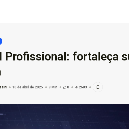
 Profissional: fortaleça 
nto:
a
Domínio .co ou .me: qual...
3 de março de 2026
9 Min
in
ssini
10 de abril de 2025
8 Min
0
2683