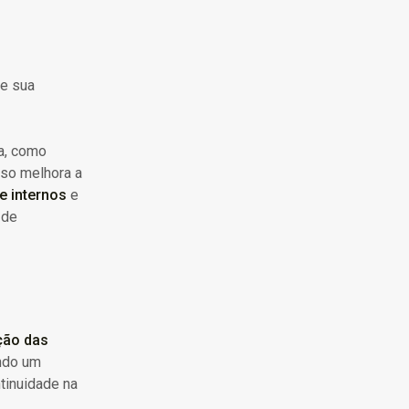
de sua
a, como
sso melhora a
e internos
e
 de
ação das
indo um
tinuidade na