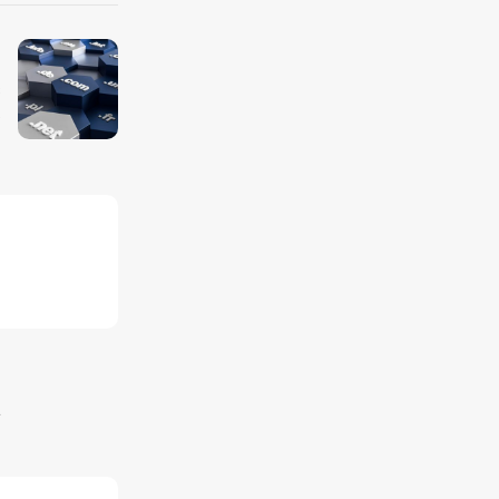
s
.
*