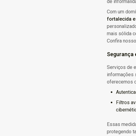
de informalid
Com um domín
fortalecida 
personalizado
mais sólida 
Confira nosso
Segurança 
Serviços de 
informações 
oferecemos c
Autentica
Filtros a
cibernéti
Essas medid
protegendo ta