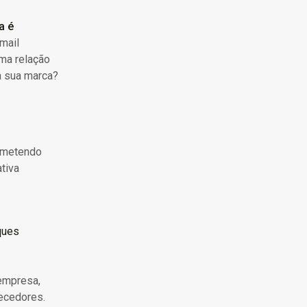
a é
mail
uma relação
a sua marca?
rometendo
tiva
ques
empresa,
necedores.