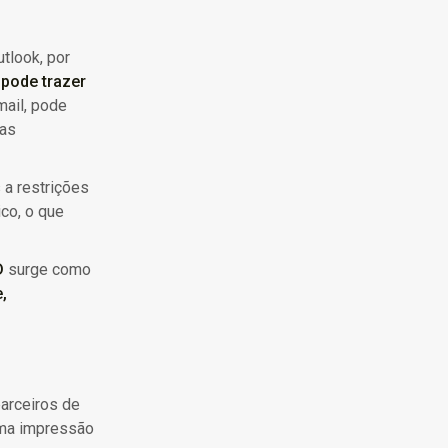
tlook, por
pode trazer
ail, pode
das
 a restrições
co, o que
D
surge como
,
parceiros de
ma impressão