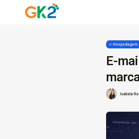
Hospedagem
E-mail
Domínio é investime
marc
proteja sua...
10 de março de 2026
6 M
Isabela Ro