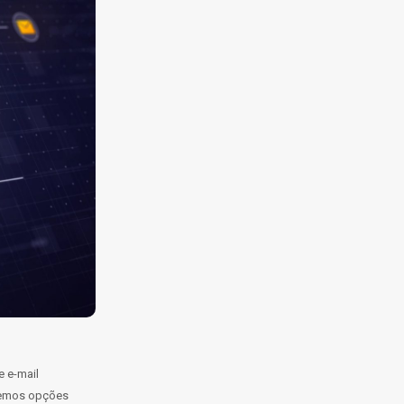
 e-mail
aremos opções