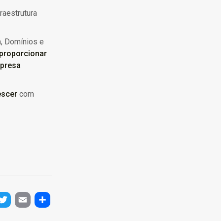
raestrutura
, Domínios e
 proporcionar
mpresa
escer
com
ok
tter
Email
Share