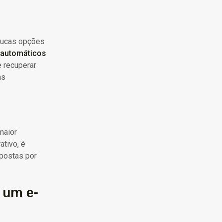
poucas opções
 automáticos
e recuperar
as
maior
tivo, é
mpostas por
 um e-