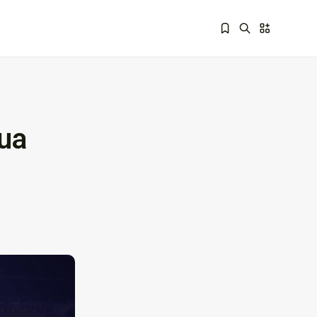
sua
Sorry, you have no bookmarks yet.
Por que empresas
escolhem suporte...
26 de fevereiro de 2026
7 Min