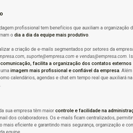
ão
agem profissional tem benefícios que auxiliam a organização 
rnam o
dia a dia da equipe mais produtivo
.
alizar a criação de e-mails segmentados por setores da empres
empresa.com
,
suporte@empresa.com
e
vendas@empresa.com
. I
a comunicação, facilita a organização dos contatos externos 
a uma
imagem mais profissional e confiável da empresa
.
Além
omo calendários, agendas e chat em tempo real que auxiliará na
.
da sua empresa têm maior
controle e facilidade na administr
ail dos colaboradores. Os e-mails ficam centralizados, permit
 mais eficiente e garantindo mais segurança, organização e con
da equipe.