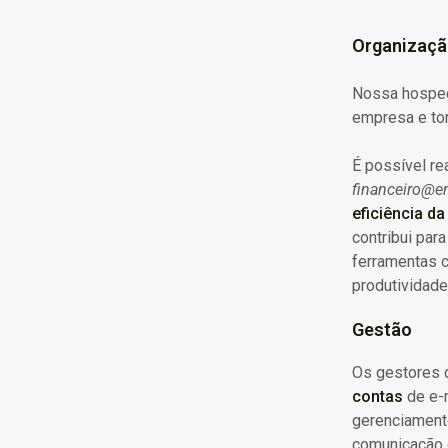
Organizaç
Nossa hosped
empresa e to
É possível re
financeiro@
eficiência d
contribui par
ferramentas c
produtividade
Gestão
Os gestores 
contas
de e-m
gerenciamento
comunicação 