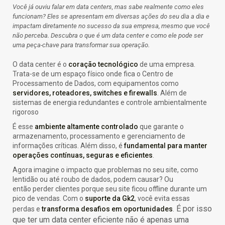
Você já ouviu falar em data centers, mas sabe realmente como eles
Por que empresas escolhem suporte...
funcionam? Eles se apresentam em diversas ações do seu dia a dia e
26 de fevereiro de 2026
7 Min
impactam diretamente no sucesso da sua empresa, mesmo que você
não perceba. Descubra o que é um data center e como ele pode ser
uma peça-chave para transformar sua operação.
O data center é o
coração tecnológico
de uma empresa.
Trata-se de um espaço físico onde fica o Centro de
Processamento de Dados, com equipamentos como
servidores, roteadores, switches e firewalls
. A
lém de
sistemas de energia redundantes e controle ambientalmente
rigoroso
É esse
ambiente altamente controlado
que garante o
armazenamento, processamento e gerenciamento de
informações críticas. Além disso, é
fundamental para manter
operações contínuas, seguras e eficientes
.
Agora imagine o impacto que problemas no seu site, como
lentidão ou até roubo de dados, podem causar? Ou
então
perder clientes porque seu site ficou offline durante um
pico de vendas. Com o
suporte da Gk2
, você evita essas
É por isso
perdas e
transforma desafios em oportunidades
.
que ter um data center eficiente não é apenas uma