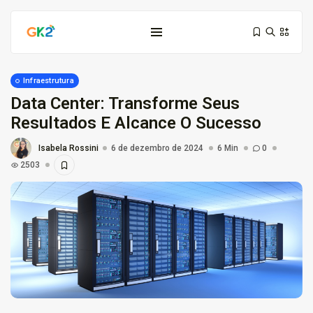
Infraestrutura
Data Center: Transforme Seus
Resultados E Alcance O Sucesso
Isabela Rossini
6 de dezembro de 2024
6 Min
0
2503
Domínio é investimento: proteja sua...
10 de março de 2026
6 Min
Domínio .co ou .me: qual...
3 de março de 2026
9 Min