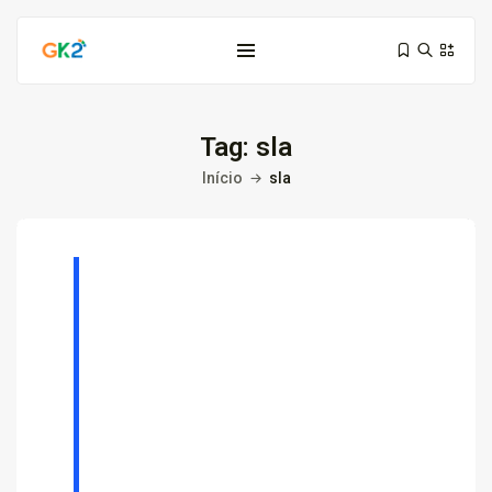
Tag:
sla
Início
sla
Domínio é investimento: proteja sua...
10 de março de 2026
6 Min
Domínio .co ou .me: qual...
3 de março de 2026
9 Min