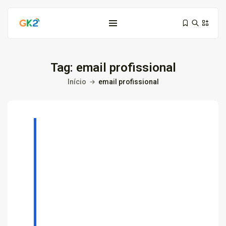
Tag:
email profissional
Início
email profissional
Domínio é investimento: proteja sua...
10 de março de 2026
6 Min
Domínio .co ou .me: qual...
3 de março de 2026
9 Min