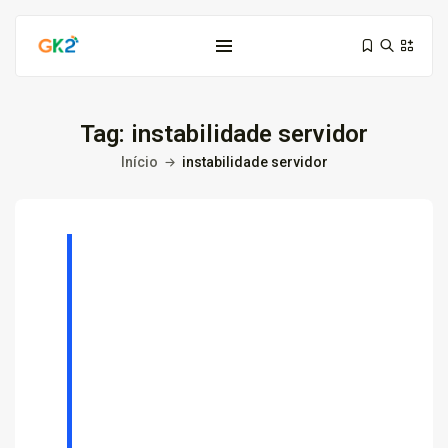
Tag:
instabilidade servidor
Início
instabilidade servidor
Domínio é investimento: proteja sua...
10 de março de 2026
6 Min
Domínio .co ou .me: qual...
3 de março de 2026
9 Min