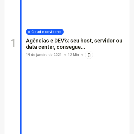
Por que empresas escolhem suporte...
26 de fevereiro de 2026
7 Min
Cloud e servidores
Agências e DEV’s: seu host, servidor ou
data center, consegue...
19 de janeiro de 2021
12 Min