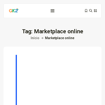
Tag:
Marketplace online
Início
Marketplace online
Domínio é investimento: proteja sua...
10 de março de 2026
6 Min
Domínio .co ou .me: qual...
3 de março de 2026
9 Min