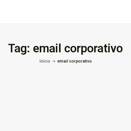
Tag:
email corporativo
Início
email corporativo
nto:
Domínio .co ou .me: qual...
3 de março de 2026
9 Min
in