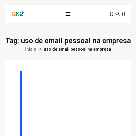
Tag:
uso de email pessoal na empresa
Início
uso de email pessoal na empresa
Domínio é investimento: proteja sua...
10 de março de 2026
6 Min
Domínio .co ou .me: qual...
3 de março de 2026
9 Min