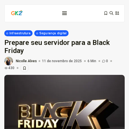
Infraestrutura
Segurança digital
Prepare seu servidor para a Black
Friday
Nicolle Alves
11 de novembro de 2025
6 Min
0
430
Domínio é investimento: proteja sua...
10 de março de 2026
6 Min
Domínio .co ou .me: qual...
3 de março de 2026
9 Min