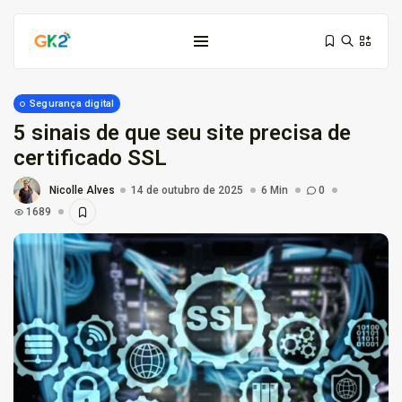
Segurança digital
5 sinais de que seu site precisa de
certificado SSL
Nicolle Alves
14 de outubro de 2025
6 Min
0
1689
Domínio é investimento: proteja sua...
10 de março de 2026
6 Min
Domínio .co ou .me: qual...
3 de março de 2026
9 Min