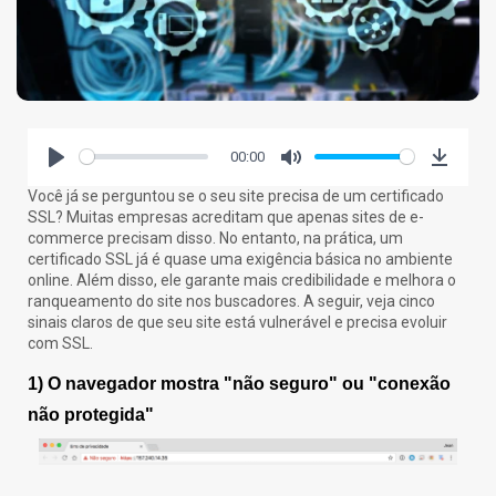
Por que empresas escolhem suporte...
26 de fevereiro de 2026
7 Min
00:00
Play
Mute
Downlo
Você já se perguntou se o seu site precisa de um certificado
SSL? Muitas empresas acreditam que apenas sites de e-
commerce precisam disso. No entanto, na prática, um
certificado SSL já é quase uma exigência básica no ambiente
online. Além disso, ele garante mais credibilidade e melhora o
ranqueamento do site nos buscadores. A seguir, veja cinco
sinais claros de que seu site está vulnerável e precisa evoluir
com SSL.
1) O navegador mostra "não seguro" ou "conexão
não protegida"