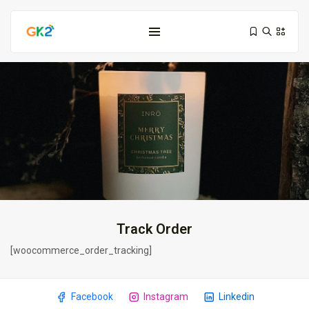
Domínio é investimento: proteja sua...
10 de março de 2026
6 Min
Track Order
[woocommerce_order_tracking]
Domínio .co ou .me: qual...
3 de março de 2026
9 Min
Facebook
Instagram
Linkedin