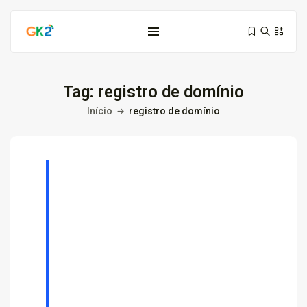
Tag:
registro de domínio
Início
registro de domínio
Domínio é investimento: proteja sua...
10 de março de 2026
6 Min
Domínio .co ou .me: qual...
3 de março de 2026
9 Min