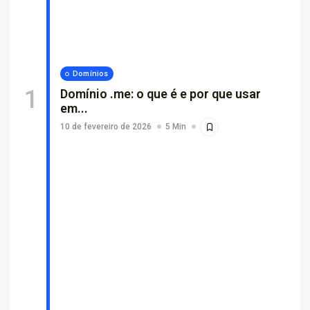
Por que empresas escolhem suporte...
26 de fevereiro de 2026
7 Min
Domínios
Domínio .me: o que é e por que usar
em...
10 de fevereiro de 2026
5 Min