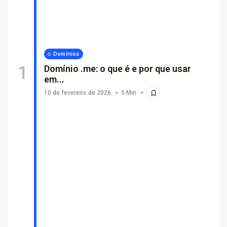
Por que empresas escolhem suporte...
26 de fevereiro de 2026
7 Min
Domínios
Domínio .me: o que é e por que usar
em...
10 de fevereiro de 2026
5 Min