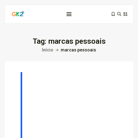
Tag:
marcas pessoais
Início
marcas pessoais
Domínio é investimento: proteja sua...
10 de março de 2026
6 Min
Domínio .co ou .me: qual...
3 de março de 2026
9 Min