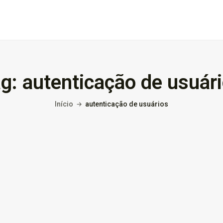
ag:
autenticação de usuár
Início
autenticação de usuários
nto:
Domínio .co ou .me: qual...
3 de março de 2026
9 Min
in