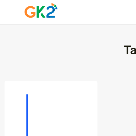
T
Domínio é investime
proteja sua...
10 de março de 2026
6 M