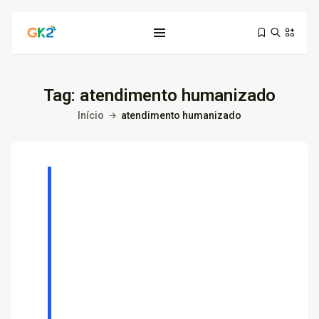
Tag:
atendimento humanizado
Início
atendimento humanizado
Domínio é investimento: proteja sua...
10 de março de 2026
6 Min
Domínio .co ou .me: qual...
3 de março de 2026
9 Min