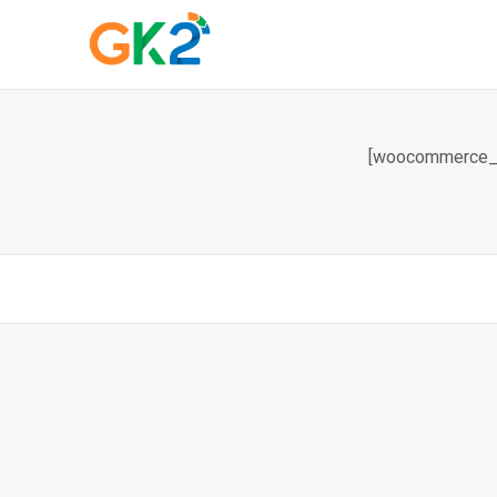
[woocommerce_c
Domínio é investime
proteja sua...
10 de março de 2026
6 M