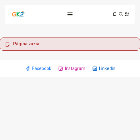
Página vazia.
Facebook
Instagram
Linkedin
Domínio é investimento: proteja sua...
10 de março de 2026
6 Min
Domínio .co ou .me: qual...
3 de março de 2026
9 Min