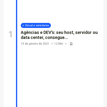
Por que empresas escolhem suporte...
26 de fevereiro de 2026
7 Min
Cloud e servidores
Agências e DEV’s: seu host, servidor ou
data center, consegue...
19 de janeiro de 2021
12 Min