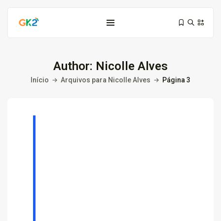
Author: Nicolle Alves
Início
Arquivos para Nicolle Alves
Página 3
Domínio é investimento: proteja sua...
10 de março de 2026
6 Min
Domínio .co ou .me: qual...
3 de março de 2026
9 Min